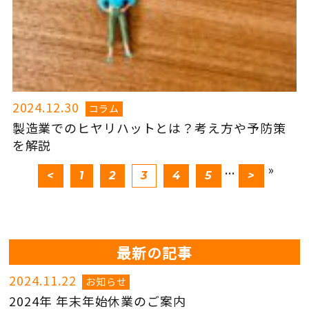
2024.12.30
コラム
製造業でのヒヤリハットとは？考え方や予防策
を解説
...
»
<
1
2
3
4
5
>
最新の記事
2024.11.22
お知らせ
2024年 年末年始休業のご案内